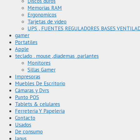
Discos duros
Memorias RAM
Ergonomicos
Tarjetas de video
UPS , FUENTES REGULADORES BASES VENTILA
gamer
Portatiles
Apple
teclado . mouse ,diademas .parlantes
Monitores
Sillas Gamer
Impresoras
Muebles De Escritorio
Cámaras y Dvrs
Punto POS
Tablets & celulares
Ferreteria Y Papeleria
Contacto
Usados
De consumo
Janus