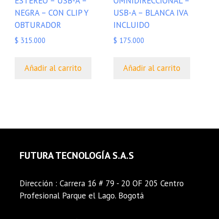
ESTEREO – USB-A –
OMNIDIRECCIONAL –
NEGRA – CON CLIP Y
USB-A – BLANCA IVA
OBTURADOR
INCLUIDO
$
315.000
$
175.000
Añadir al carrito
Añadir al carrito
FUTURA TECNOLOGÍA S.A.S
Dirección : Carrera 16 # 79 - 20 OF 205 Centro
Profesional Parque el Lago. Bogotá