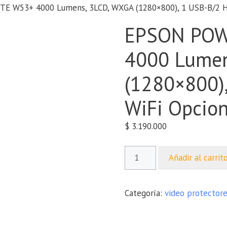
 W53+ 4000 Lumens, 3LCD, WXGA (1280×800), 1 USB-B/2 HDM
EPSON POW
4000 Lumen
(1280×800)
WiFi Opciona
$
3.190.000
Añadir al carrit
Categoría:
video protector