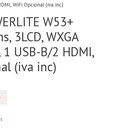
I, WiFi Opcional (iva inc)
ERLITE W53+
s, 3LCD, WXGA
, 1 USB-B/2 HDMI,
l (iva inc)
o
es