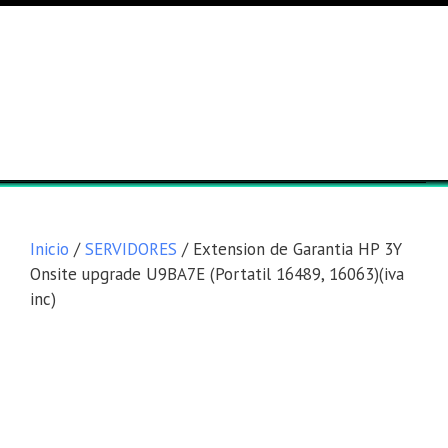
Lista general
Equipos
Inicio
/
SERVIDORES
/ Extension de Garantia HP 3Y
Onsite upgrade U9BA7E (Portatil 16489, 16063)(iva
inc)