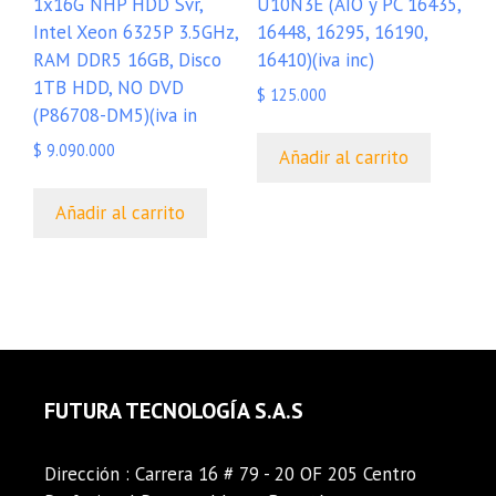
1x16G NHP HDD Svr,
U10N3E (AIO y PC 16435,
Intel Xeon 6325P 3.5GHz,
16448, 16295, 16190,
RAM DDR5 16GB, Disco
16410)(iva inc)
1TB HDD, NO DVD
$
125.000
(P86708-DM5)(iva in
$
9.090.000
Añadir al carrito
Añadir al carrito
FUTURA TECNOLOGÍA S.A.S
Dirección : Carrera 16 # 79 - 20 OF 205 Centro