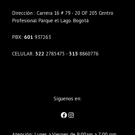
Dirección : Carrera 16 # 79 - 20 OF 205 Centro
Profesional Parque el Lago. Bogotá
PBX:
601
937263
CELULAR:
322
2785475 -
315
8860776
Síguenos en:
Atención: Lunes a Viernes de 9:00am a 7:00 pm