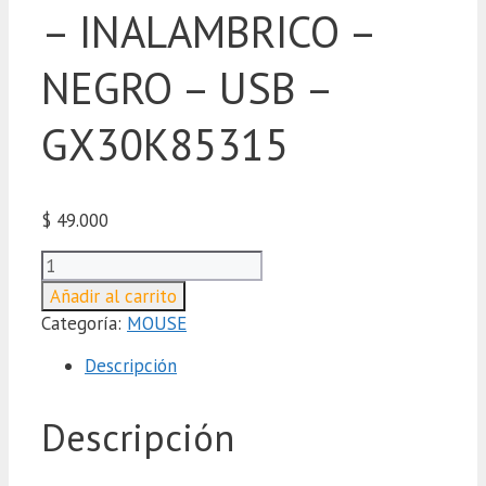
– INALAMBRICO –
NEGRO – USB –
GX30K85315
$
49.000
MOUSE
LENOVO
Añadir al carrito
300
Categoría:
MOUSE
-
INALAMBRICO
Descripción
-
NEGRO
Descripción
-
USB
-