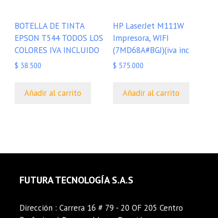
BOTELLA DE TINTA
HP LaserJet M111W
EPSON T544 TODOS LOS
Impresora, WIFI
COLORES IVA INCLUIDO
(7MD68A#BGJ)(iva inc
$
38.500
$
575.000
Añadir al carrito
Añadir al carrito
FUTURA TECNOLOGÍA S.A.S
Dirección : Carrera 16 # 79 - 20 OF 205 Centro