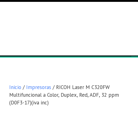
Lista general
Equipos
Inicio
/
Impresoras
/ RICOH Laser M C320FW
Multifuncional a Color, Duplex, Red, ADF, 32 ppm
(D0F3-17)(iva inc)