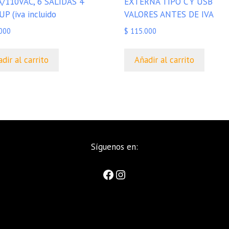
/110VAC, 6 SALIDAS 4
EXTERNA TIPO C Y USB
P (iva incluido
VALORES ANTES DE IVA
000
$
115.000
dir al carrito
Añadir al carrito
Síguenos en: