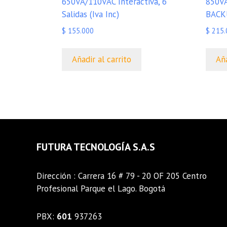
650VA/110VAC Interactiva, 6
850VA
Salidas (Iva Inc)
BACKU
$
155.000
$
215.
Añadir al carrito
Aña
FUTURA TECNOLOGÍA S.A.S
Dirección : Carrera 16 # 79 - 20 OF 205 Centro
Profesional Parque el Lago. Bogotá
PBX:
601
937263