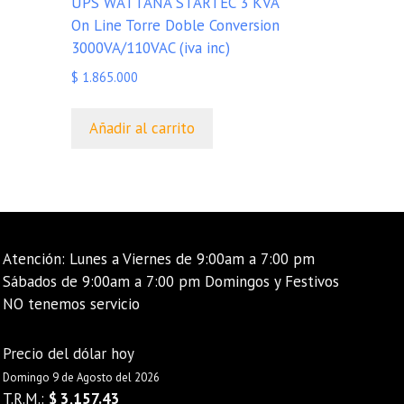
UPS WATTANA STARTEC 3 KVA
On Line Torre Doble Conversion
3000VA/110VAC (iva inc)
$
1.865.000
Añadir al carrito
Atención: Lunes a Viernes de 9:00am a 7:00 pm
Sábados de 9:00am a 7:00 pm Domingos y Festivos
NO tenemos servicio
Precio del dólar hoy
Domingo 9 de Agosto del 2026
T.R.M.:
$ 3,157.43